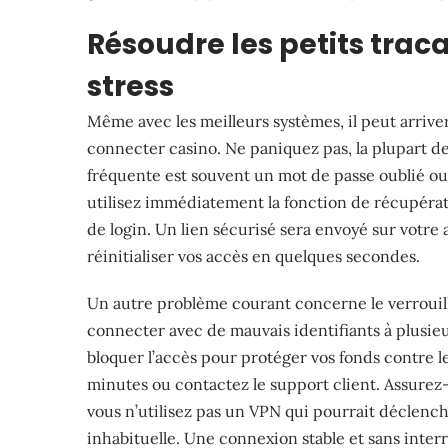
Résoudre les petits traca
stress
Même avec les meilleurs systèmes, il peut arriver
connecter casino. Ne paniquez pas, la plupart des
fréquente est souvent un mot de passe oublié ou u
utilisez immédiatement la fonction de récupérat
de login. Un lien sécurisé sera envoyé sur votr
réinitialiser vos accès en quelques secondes.
Un autre problème courant concerne le verrouil
connecter avec de mauvais identifiants à plusieu
bloquer l’accès pour protéger vos fonds contre le
minutes ou contactez le support client. Assurez
vous n’utilisez pas un VPN qui pourrait déclenche
inhabituelle. Une connexion stable et sans interr