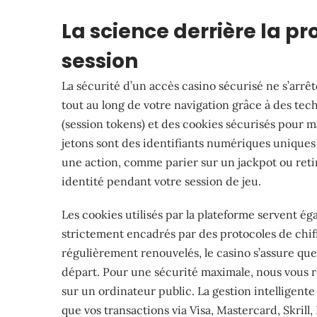
La science derrière la p
session
La sécurité d’un accès casino sécurisé ne s’arrête
tout au long de votre navigation grâce à des tech
(session tokens) et des cookies sécurisés pour m
jetons sont des identifiants numériques uniques
une action, comme parier sur un jackpot ou retir
identité pendant votre session de jeu.
Les cookies utilisés par la plateforme servent ég
strictement encadrés par des protocoles de chiff
régulièrement renouvelés, le casino s’assure que
départ. Pour une sécurité maximale, nous vous 
sur un ordinateur public. La gestion intelligente
que vos transactions via Visa, Mastercard, Skrill