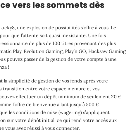
nce vers les sommets dès
cky8, une explosion de possibilités s’offre à vous. Le
our que l’attente soit quasi inexistante. Une fois
essionnante de plus de 100 titres provenant des plus
gmatic Play, Evolution Gaming, Play’n GO, Hacksaw Gaming
 vous pouvez passer de la gestion de votre compte à une
nza !
t la simplicité de gestion de vos fonds après votre
 la transition entre votre espace membre et vos
us pouvez effectuer un dépôt minimum de seulement 20 €
mme l’offre de bienvenue allant jusqu’à 500 €
ue les conditions de mise (wagering) s’appliquent
n sur votre dépôt initial, ce qui rend votre accès aux
ue vous avez réussi à vous connecter.