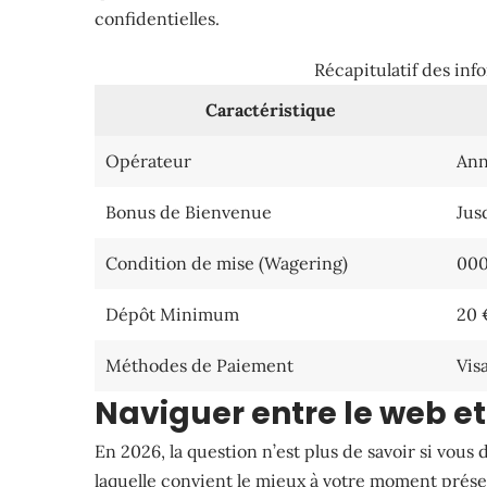
confidentielles.
Récapitulatif des inf
Caractéristique
Opérateur
Ann
Bonus de Bienvenue
Jus
Condition de mise (Wagering)
000
Dépôt Minimum
20 
Méthodes de Paiement
Vis
Naviguer entre le web et
En 2026, la question n’est plus de savoir si vous
laquelle convient le mieux à votre moment prése