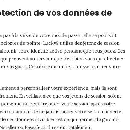
rotection de vos données de
 pas à la saisie de votre mot de passe ; elle se poursuit
nologies de pointe. Lucky8 utilise des jetons de session
aintenir votre identité active pendant que vous jouez. Ces
 qui prouvent au serveur que c’est bien vous qui effectuez
er vos gains. Cela évite qu’un tiers puisse usurper votre
alement à personnaliser votre expérience, mais ils sont
rement. En veillant à ce que vos jetons de session soient
 personne ne peut “rejouer” votre session après votre
recommandons de ne jamais laisser votre session ouverte
 de ces données invisibles est ce qui permet de garantir
, Neteller ou Paysafecard restent totalement