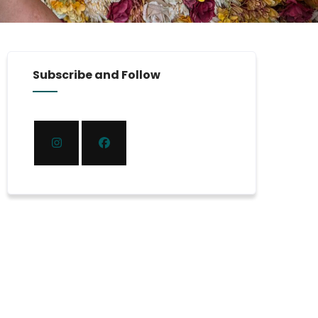
Subscribe and Follow