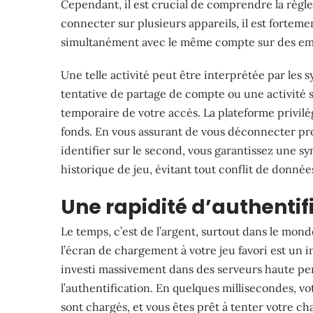
Cependant, il est crucial de comprendre la règle 
connecter sur plusieurs appareils, il est fortem
simultanément avec le même compte sur des em
Une telle activité peut être interprétée par les
tentative de partage de compte ou une activité 
temporaire de votre accès. La plateforme privilégi
fonds. En vous assurant de vous déconnecter pr
identifier sur le second, vous garantissez une sy
historique de jeu, évitant tout conflit de donné
Une rapidité d’authentif
Le temps, c’est de l’argent, surtout dans le mond
l’écran de chargement à votre jeu favori est un 
investi massivement dans des serveurs haute per
l’authentification. En quelques millisecondes, vo
sont chargés, et vous êtes prêt à tenter votre ch