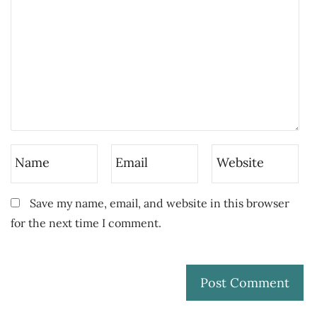
Save my name, email, and website in this browser
for the next time I comment.