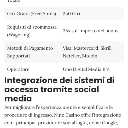
Totale
Giri Gratis (Free Spins)
250 Giri
Requisiti di scommessa
35x sull’importo del bonus
(Wagering)
Metodi di Pagamento
Visa, Mastercard, Skrill,
Supportati
Neteller, Bitcoin
Operatore
Uno Digital Media B.V.
Integrazione dei sistemi di
accesso tramite social
media
Per migliorare l’esperienza utente e semplificare le
procedure di ingresso, Nine Casino offre l’integrazione
con i principali provider di social login, come Google,