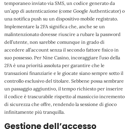
temporaneo inviato via SMS, un codice generato da
un’app di autenticazione (come Google Authenticator) o
una notifica push su un dispositivo mobile registrato.
Implementare la 2FA significa che, anche se un
malintenzionato dovesse riuscire a rubare la password
dell’utente, non sarebbe comunque in grado di
accedere all’account senza il secondo fattore fisico in
suo possesso. Per Nine Casino, incoraggiare l’uso della
2FA è una priorità assoluta per garantire che le
transazioni finanziarie e le giocate siano sempre sotto il
controllo esclusivo del titolare. Sebbene possa sembrare
un passaggio aggiuntivo, il tempo richiesto per inserire
il codice è trascurabile rispetto al massiccio incremento
di sicurezza che offre, rendendo la sessione di gioco
infinitamente più tranquilla.
Gestione dell’accesso