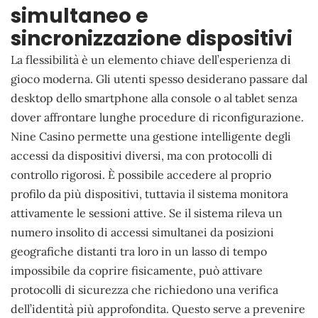
simultaneo e
sincronizzazione dispositivi
La flessibilità è un elemento chiave dell’esperienza di
gioco moderna. Gli utenti spesso desiderano passare dal
desktop dello smartphone alla console o al tablet senza
dover affrontare lunghe procedure di riconfigurazione.
Nine Casino permette una gestione intelligente degli
accessi da dispositivi diversi, ma con protocolli di
controllo rigorosi. È possibile accedere al proprio
profilo da più dispositivi, tuttavia il sistema monitora
attivamente le sessioni attive. Se il sistema rileva un
numero insolito di accessi simultanei da posizioni
geografiche distanti tra loro in un lasso di tempo
impossibile da coprire fisicamente, può attivare
protocolli di sicurezza che richiedono una verifica
dell’identità più approfondita. Questo serve a prevenire