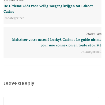
Previous Post
De Ultieme Gids voor Veilig Toegang krijgen tot Lalabet
Casino
Uncategorized
Next Post
Maîtriser votre accès à Lucky8 Casino : Le guide ultime
pour une connexion en toute sécurité
Uncategorized
Leave a Reply