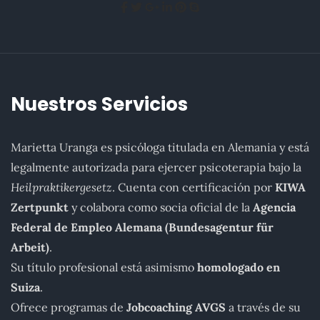
Nuestros Servicios
Marietta Uranga es psicóloga titulada en Alemania y está
legalmente autorizada para ejercer psicoterapia bajo la
Heilpraktikergesetz
. Cuenta con certificación por
KIWA
Zertpunkt
y colabora como socia oficial de la
Agencia
Federal de Empleo Alemana (Bundesagentur für
Arbeit)
.
Su título profesional está asimismo
homologado en
Suiza
.
Ofrece programas de
Jobcoaching AVGS
a través de su