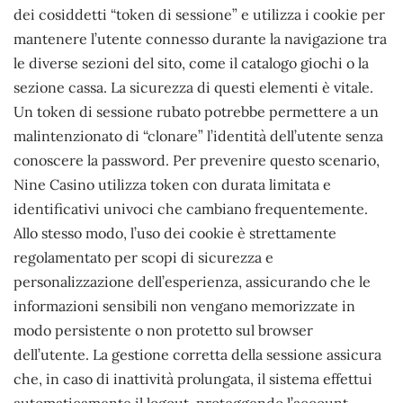
dei cosiddetti “token di sessione” e utilizza i cookie per
mantenere l’utente connesso durante la navigazione tra
le diverse sezioni del sito, come il catalogo giochi o la
sezione cassa. La sicurezza di questi elementi è vitale.
Un token di sessione rubato potrebbe permettere a un
malintenzionato di “clonare” l’identità dell’utente senza
conoscere la password. Per prevenire questo scenario,
Nine Casino utilizza token con durata limitata e
identificativi univoci che cambiano frequentemente.
Allo stesso modo, l’uso dei cookie è strettamente
regolamentato per scopi di sicurezza e
personalizzazione dell’esperienza, assicurando che le
informazioni sensibili non vengano memorizzate in
modo persistente o non protetto sul browser
dell’utente. La gestione corretta della sessione assicura
che, in caso di inattività prolungata, il sistema effettui