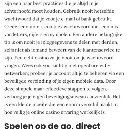
zijn een paar best practices die je altijd in je
achterhoofd moet houden. Gebruik nooit hetzelfde
wachtwoord dat je voor je e-mail of bank gebruikt.
Creëer een uniek, complex wachtwoord met een mix
van letters, cijfers en symbolen. Een andere belangrijke
tip is om nooit je inloggegevens te delen met derden,
zelfs niet als iemand beweert van de klantenservice te
zijn. Een echt casino zal je nooit om je wachtwoord
vragen. Wees ook voorzichtig met openbare wifi-
netwerken; probeer je account altijd te beheren via een
beveiligde verbinding of je eigen mobiele data. Door
deze simpele maar effectieve stappen te volgen,
verhoog je je eigen beveiligingsniveau aanzienlijk. Het
is een kleine moeite die een enorm verschil maakt in
hoe veilig je online casino ervaring werkelijk is.
Spelen op de go, direct