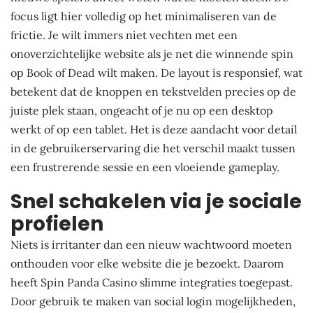
focus ligt hier volledig op het minimaliseren van de
frictie. Je wilt immers niet vechten met een
onoverzichtelijke website als je net die winnende spin
op Book of Dead wilt maken. De layout is responsief, wat
betekent dat de knoppen en tekstvelden precies op de
juiste plek staan, ongeacht of je nu op een desktop
werkt of op een tablet. Het is deze aandacht voor detail
in de gebruikerservaring die het verschil maakt tussen
een frustrerende sessie en een vloeiende gameplay.
Snel schakelen via je sociale
profielen
Niets is irritanter dan een nieuw wachtwoord moeten
onthouden voor elke website die je bezoekt. Daarom
heeft Spin Panda Casino slimme integraties toegepast.
Door gebruik te maken van social login mogelijkheden,