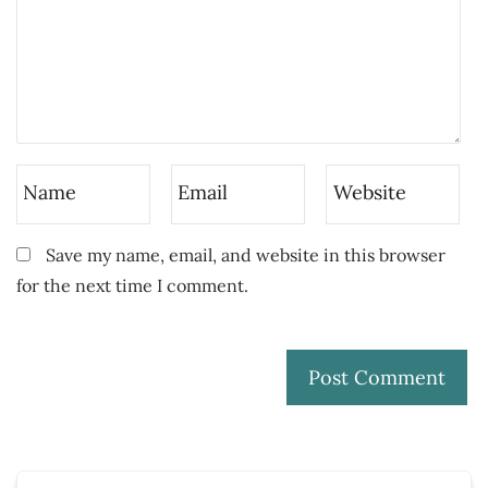
Save my name, email, and website in this browser
for the next time I comment.