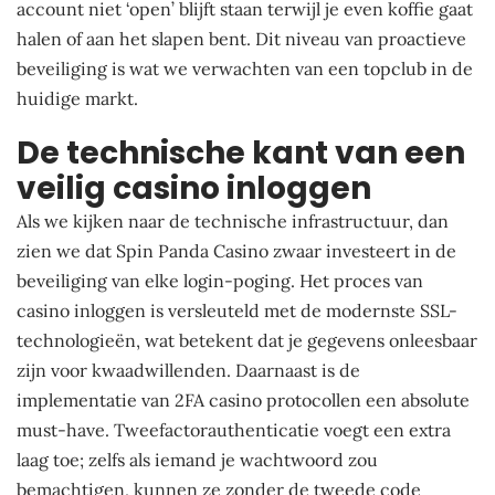
account niet ‘open’ blijft staan terwijl je even koffie gaat
halen of aan het slapen bent. Dit niveau van proactieve
beveiliging is wat we verwachten van een topclub in de
huidige markt.
De technische kant van een
veilig casino inloggen
Als we kijken naar de technische infrastructuur, dan
zien we dat Spin Panda Casino zwaar investeert in de
beveiliging van elke login-poging. Het proces van
casino inloggen is versleuteld met de modernste SSL-
technologieën, wat betekent dat je gegevens onleesbaar
zijn voor kwaadwillenden. Daarnaast is de
implementatie van 2FA casino protocollen een absolute
must-have. Tweefactorauthenticatie voegt een extra
laag toe; zelfs als iemand je wachtwoord zou
bemachtigen, kunnen ze zonder de tweede code