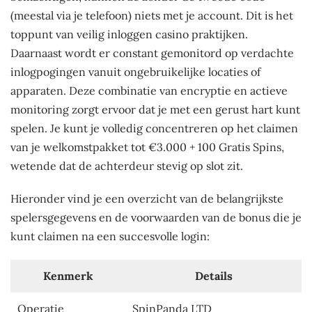
(meestal via je telefoon) niets met je account. Dit is het
toppunt van veilig inloggen casino praktijken.
Daarnaast wordt er constant gemonitord op verdachte
inlogpogingen vanuit ongebruikelijke locaties of
apparaten. Deze combinatie van encryptie en actieve
monitoring zorgt ervoor dat je met een gerust hart kunt
spelen. Je kunt je volledig concentreren op het claimen
van je welkomstpakket tot €3.000 + 100 Gratis Spins,
wetende dat de achterdeur stevig op slot zit.
Hieronder vind je een overzicht van de belangrijkste
spelersgegevens en de voorwaarden van de bonus die je
kunt claimen na een succesvolle login:
Kenmerk
Details
Operatie
SpinPanda LTD