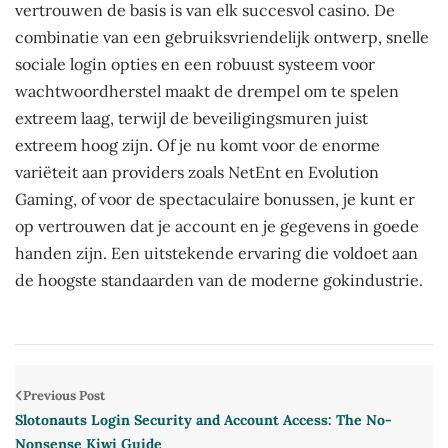
vertrouwen de basis is van elk succesvol casino. De
combinatie van een gebruiksvriendelijk ontwerp, snelle
sociale login opties en een robuust systeem voor
wachtwoordherstel maakt de drempel om te spelen
extreem laag, terwijl de beveiligingsmuren juist
extreem hoog zijn. Of je nu komt voor de enorme
variëteit aan providers zoals NetEnt en Evolution
Gaming, of voor de spectaculaire bonussen, je kunt er
op vertrouwen dat je account en je gegevens in goede
handen zijn. Een uitstekende ervaring die voldoet aan
de hoogste standaarden van de moderne gokindustrie.
Previous Post
Slotonauts Login Security and Account Access: The No-
Nonsense Kiwi Guide