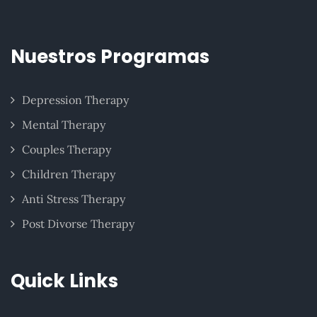
Nuestros Programas
Depression Therapy
Mental Therapy
Couples Therapy
Children Therapy
Anti Stress Therapy
Post Divorse Therapy
Quick Links