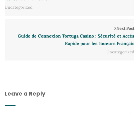
Uncategorized
Next Post
Guide de Connexion Tortuga Casino : Sécurité et Accès
Rapide pour les Joueurs Français
Uncategorized
Leave a Reply