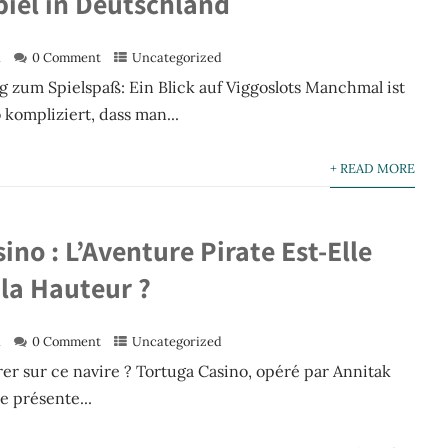
piel in Deutschland
n
0 Comment
Uncategorized
 zum Spielspaß: Ein Blick auf Viggoslots Manchmal ist
kompliziert, dass man...
+ READ MORE
ino : L’Aventure Pirate Est-Elle
 la Hauteur ?
n
0 Comment
Uncategorized
er sur ce navire ? Tortuga Casino, opéré par Annitak
e présente...