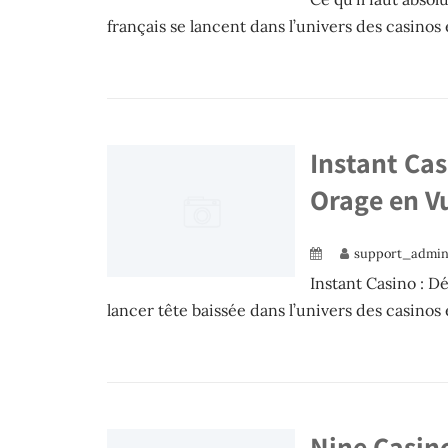
français se lancent dans l’univers des casinos e
Instant Cas
Orage en V
support_admi
Instant Casino : D
lancer tête baissée dans l’univers des casinos e
Nine Casino